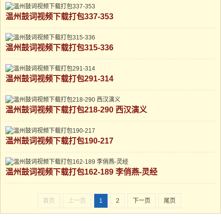
温州鼓词视频下载打包337-353
温州鼓词视频下载打包315-336
温州鼓词视频下载打包291-314
温州鼓词视频下载打包218-290 西汉演义
温州鼓词视频下载打包190-217
温州鼓词视频下载打包162-189 李俏燕-灵经
首页
上一页
1
2
下一页
尾页