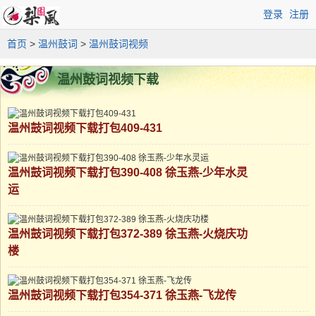
登录
注册
首页
>
温州鼓词
>
温州鼓词视频
温州鼓词视频下载
温州鼓词视频下载打包409-431
温州鼓词视频下载打包390-408 徐玉燕-少年水灵
运
温州鼓词视频下载打包372-389 徐玉燕-火烧庆功
楼
温州鼓词视频下载打包354-371 徐玉燕-飞龙传