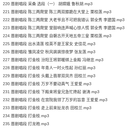
220.晋剧唱段 采桑 选段（一） 胡嫦娥 鲁秋胡.mp3
221.晋剧唱段 陈三两爬堂 陈三两双膝跪在大堂上 栗桂莲.mp3
222.晋剧唱段 陈三两爬堂 大老爷且不可把我错认 郭全秀 李建国.mp3
223.晋剧唱段 陈三两爬堂 堂鼓响连声喊心惊人慌 郭全秀 李建国.mp3
224.晋剧唱段 陈三两爬堂 自磐古开天地五帝三皇 栗桂莲.mp3
225.晋剧唱段 出水清莲 桂英不是王家女 史佳花.mp3
226.晋剧唱段 雏凤凌空 秋风飒飒惊夜梦 张友莲.mp3
227.晋剧唱段 打金枝 汾阳王将郭暖绑上金殿 冯继忠.mp3
228.晋剧唱段 打金枝 年青人一时火性起 孙红丽.mp3
229.晋剧唱段 打金枝 头戴上翡翠双凤齐 田桂兰.mp3
230.晋剧唱段 打金枝 万岁不要动真气 王爱爱.mp3
231.晋剧唱段 打金枝 下殿来将皇兄急忙搀起 谢涛.mp3
232.晋剧唱段 打金枝 在宫院我领了万岁的旨意 王爱爱.mp3
233.晋剧唱段 打金枝 走上前来扯龙衣 田桂兰.mp3
234.晋剧唱段 打金枝.mp3
235.晋剧唱段 打龙袍.mp3