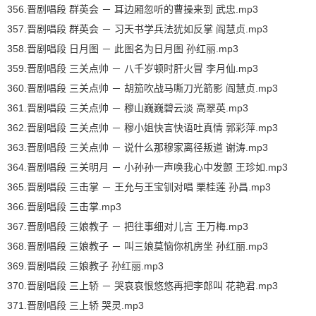
356.晋剧唱段 群英会 － 耳边厢忽听的曹操来到 武忠.mp3
357.晋剧唱段 群英会 － 习天书学兵法犹如反掌 阎慧贞.mp3
358.晋剧唱段 日月图 － 此图名为日月图 孙红丽.mp3
359.晋剧唱段 三关点帅 － 八千岁顿时肝火冒 李月仙.mp3
360.晋剧唱段 三关点帅 － 胡笳吹战马嘶刀光箭影 阎慧贞.mp3
361.晋剧唱段 三关点帅 － 穆山巍巍碧云淡 高翠英.mp3
362.晋剧唱段 三关点帅 － 穆小姐快言快语吐真情 郭彩萍.mp3
363.晋剧唱段 三关点帅 － 说什么那穆家离径叛道 谢涛.mp3
364.晋剧唱段 三关明月 － 小孙孙一声唤我心中发颤 王珍如.mp3
365.晋剧唱段 三击掌 － 王允与王宝钏对唱 栗桂莲 孙昌.mp3
366.晋剧唱段 三击掌.mp3
367.晋剧唱段 三娘教子 － 把往事细对儿言 王万梅.mp3
368.晋剧唱段 三娘教子 － 叫三娘莫恼你机房坐 孙红丽.mp3
369.晋剧唱段 三娘教子 孙红丽.mp3
370.晋剧唱段 三上轿 － 哭哀哀恨悠悠再把李郎叫 花艳君.mp3
371.晋剧唱段 三上轿 哭灵.mp3