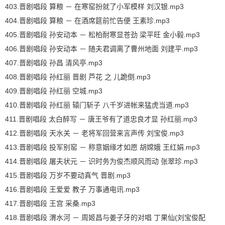
403.晋剧唱段 算粮 － 在寒窑扮就了小军模样 刘汉银.mp3
404.晋剧唱段 算粮 － 在酒席筵前忙告便 王素珍.mp3
405.晋剧唱段 孙安动本 － 松柏耐寒显苍劲 梁平旺 金小毅.mp3
406.晋剧唱段 孙安动本 － 随夫君调离了曹州地面 刘建平.mp3
407.晋剧唱段 孙昌 清风亭.mp3
408.晋剧唱段 孙红丽 晋剧 芦花 之 儿跪倒.mp3
409.晋剧唱段 孙红丽 空城.mp3
410.晋剧唱段 孙红丽 辕门斩子 八千岁进帐来猛虎当道.mp3
411.晋剧唱段 太白醉写 － 唐王爷有了道忠良才显 孙红丽.mp3
412.晋剧唱段 天水关 － 老将军回营来言声传 刘宝俊.mp3
413.晋剧唱段 投军别窑 － 称意姻缘才如愿 胡嫦娥 王红娟.mp3
414.晋剧唱段 屠夫状元 － 识时务为俊杰顺风而动 张翠珍.mp3
415.晋剧唱段 万岁不要动真气 晋剧.mp3
416.晋剧唱段 王爱爱 教子 万事通电讯.mp3
417.晋剧唱段 王宫 采桑.mp3
418.晋剧唱段 渭水河 － 周姬昌与姜子牙的对唱 丁果仙(刘宝俊配