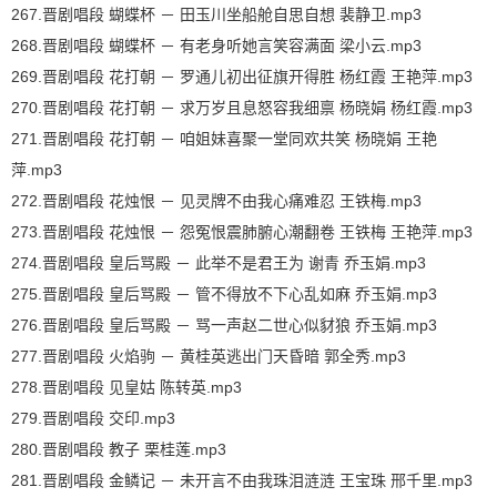
267.晋剧唱段 蝴蝶杯 － 田玉川坐船舱自思自想 裴静卫.mp3
268.晋剧唱段 蝴蝶杯 － 有老身听她言笑容满面 梁小云.mp3
269.晋剧唱段 花打朝 － 罗通儿初出征旗开得胜 杨红霞 王艳萍.mp3
270.晋剧唱段 花打朝 － 求万岁且息怒容我细禀 杨晓娟 杨红霞.mp3
271.晋剧唱段 花打朝 － 咱姐妹喜聚一堂同欢共笑 杨晓娟 王艳
萍.mp3
272.晋剧唱段 花烛恨 － 见灵牌不由我心痛难忍 王铁梅.mp3
273.晋剧唱段 花烛恨 － 怨冤恨震肺腑心潮翻卷 王铁梅 王艳萍.mp3
274.晋剧唱段 皇后骂殿 － 此举不是君王为 谢青 乔玉娟.mp3
275.晋剧唱段 皇后骂殿 － 管不得放不下心乱如麻 乔玉娟.mp3
276.晋剧唱段 皇后骂殿 － 骂一声赵二世心似豺狼 乔玉娟.mp3
277.晋剧唱段 火焰驹 － 黄桂英逃出门天昏暗 郭全秀.mp3
278.晋剧唱段 见皇姑 陈转英.mp3
279.晋剧唱段 交印.mp3
280.晋剧唱段 教子 栗桂莲.mp3
281.晋剧唱段 金鳞记 － 未开言不由我珠泪涟涟 王宝珠 邢千里.mp3