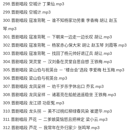
298.晋剧唱段 空城计 丁果仙.mp3
299.晋剧唱段 空城计.mp3
300.晋剧唱段 寇准背靴 － 谁不知杨家功劳重 李香梅 胡让 赵玉
琴.mp3
301.晋剧唱段 寇准背靴 － 下朝来一边走一边长叹 胡让.mp3
302.晋剧唱段 寇准背靴 － 杨家赤心保大宋 胡让 赵玉琴 刘霞等.mp3
303.晋剧唱段 寇准背靴 － 找回了杨元帅好退辽兵 胡让.mp3
304.晋剧唱段 哭灵堂 － 汉刘备在灵堂自思自想 王铁梅.mp3
305.晋剧唱段 梁山伯与祝英台 － “楼台会”选段 李爱梅 杜玉梅.mp3
306.晋剧唱段 梁山伯与祝英台.mp3
307.晋剧唱段 龙凤呈祥 － 劝千岁杀字休出口 乔玄.mp3
308.晋剧唱段 龙凤呈祥 － 诸葛亮在船舱逍遥稳坐 王铁梅.mp3
309.晋剧唱段 龙江颂 功臣冤.mp3
310.晋剧唱段 龙头拐 － 美不过桃红柳绿春风染 崔建华.mp3
311.晋剧唱段 芦花 － 二爹娘莫恼怒且把神定 梁小云.mp3
312.晋剧唱段 芦花 － 我常年在外归家少 张鸣琴.mp3