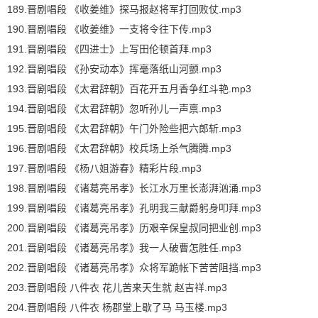
189.晋剧唱段 《收姜维》探马报赵将军打回败仗.mp3
190.晋剧唱段 《收姜维》一支将令往下传.mp3
191.晋剧唱段 《四进士》上写田伦顿首拜.mp3
192.晋剧唱段 《孙安动本》挥毫落纸山河颤.mp3
193.晋剧唱段 《太君辞朝》百花开五月香争红斗艳.mp3
194.晋剧唱段 《太君辞朝》忽听孙儿一声禀.mp3
195.晋剧唱段 《太君辞朝》午门外险些把六郎斩.mp3
196.晋剧唱段 《太君辞朝》校兵场上杀气腾腾.mp3
197.晋剧唱段 《杨八姐游春》精彩片段.mp3
198.晋剧唱段 《诸葛亮吊孝》长江水万里长澎湃汹涌.mp3
199.晋剧唱段 《诸葛亮吊孝》孔明我三献爵躬身叩拜.mp3
200.晋剧唱段 《诸葛亮吊孝》历艰辛保皇叔同把业创.mp3
201.晋剧唱段 《诸葛亮吊孝》我一人破曹怎胜任.mp3
202.晋剧唱段 《诸葛亮吊孝》众将军跪帐下苦苦阻挡.mp3
203.晋剧唱段 八件衣 花儿苦来天生就 赵吉祥.mp3
204.晋剧唱段 八件衣 杨郡堂上歇了马 马玉楼.mp3