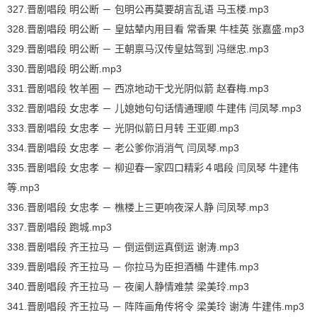
327.晋剧唱段 明公断 － 包明公再莫要胡言乱语 马玉楼.mp3
328.晋剧唱段 明公断 － 皇姑辇内用目看 常香果 牛桂英 张嘉盛.mp3
329.晋剧唱段 明公断 － 王朝禀马汉传皇姑驾到 冯继忠.mp3
330.晋剧唱段 明公断.mp3
331.晋剧唱段 牧羊圈 － 西凉地动干戈光阴似箭 赵春梅.mp3
332.晋剧唱段 女忠孝 － 儿媳她句句话情通理顺 牛建伟 闫凤琴.mp3
333.晋剧唱段 女忠孝 － 光阴似箭日月转 王亚卿.mp3
334.晋剧唱段 女忠孝 － 老公爹你消消气 闫凤琴.mp3
335.晋剧唱段 女忠孝 － 柳迎春一家四口精彩４唱段 闫凤琴 牛建伟
等.mp3
336.晋剧唱段 女忠孝 － 樵楼上三更响夜深人静 闫凤琴.mp3
337.晋剧唱段 跑城.mp3
338.晋剧唱段 齐王拉马 － 倒运倒运真倒运 谢涛.mp3
339.晋剧唱段 齐王拉马 － 你拉马为臣担酒桶 牛建伟.mp3
340.晋剧唱段 齐王拉马 － 夜阑人静情难禁 梁美玲.mp3
341.晋剧唱段 齐王拉马 － 阵阵画角传将令 梁美玲 谢涛 牛建伟.mp3