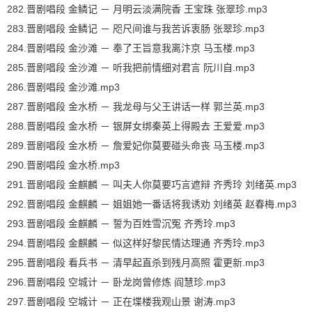
282.晋剧唱段 金鳞记 － 月明云淡满院香 王宝珠 张翠珍.mp3
283.晋剧唱段 金鳞记 － 咫尺间谁与我苦诉衷肠 张翠珍.mp3
284.晋剧唱段 金沙滩 － 奉了王旨意我离汴京 马玉楼.mp3
285.晋剧唱段 金沙滩 － 听我把前情细对君言 阮川自.mp3
286.晋剧唱段 金沙滩.mp3
287.晋剧唱段 金水桥 － 我龙母与父王讲话一样 郭兰英.mp3
288.晋剧唱段 金水桥 － 银屏女绑秦英上得殿去 王爱爱.mp3
289.晋剧唱段 金水桥 － 詹爱妃你莫要碰头命丧 马玉楼.mp3
290.晋剧唱段 金水桥.mp3
291.晋剧唱段 金麒麟 － 叫夫人你莫要巧言遮辩 齐秀玲 刘绪英.mp3
292.晋剧唱段 金麒麟 － 姐姐她一番话将我诱劝 刘绪英 赵春梅.mp3
293.晋剧唱段 金麒麟 － 誓为百姓雪沉冤 齐秀玲.mp3
294.晋剧唱段 金麒麟 － 似这样好黎民情达理通 齐秀玲.mp3
295.晋剧唱段 看兵书 － 清早起直杀到残月高照 霍更新.mp3
296.晋剧唱段 空城计 － 卧龙岗曾修炼 阎慧珍.mp3
297.晋剧唱段 空城计 － 正在堞楼我观山景 谢涛.mp3