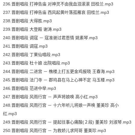
236.晋剧唱段 打神告庙 对神灵不由我血泪滚滚 田桂兰.mp3
237.晋剧唱段 打神告庙 西风起黄叶落孤雁哀 田桂兰.mp3
238.晋剧唱段 大得胜.mp3
239.晋剧唱段 大登殿 谢涛.mp3
240.晋剧唱段 调寇 － 寇准谢过君恩情 姚素琴.mp3
241.晋剧唱段 调寇.mp3
242.晋剧唱段 丁果仙唱段.mp3
243.晋剧唱段 杜十娘 出院唱段.mp3
244.晋剧唱段 二进宫 － 樵楼上打五更金鸡报晓 王春海.mp3
245.晋剧唱段 法门寺 － 郡坞县在马上心神不定 马玉楼.mp3
246.晋剧唱段 范进中举.mp3
247.晋剧唱段 风雨行宫 － 声声将娘唤 高小红.mp3
248.晋剧唱段 风雨行宫 － 十六年听儿将娘一声唤 董美珍 高小
红.mp3
249.晋剧唱段 风雨行宫 － 提起往事心痛酸(２段) 董美珍 刘淑琴.mp3
250.晋剧唱段 风雨行宫 － 为救娇儿求阿哥 董美珍.mp3