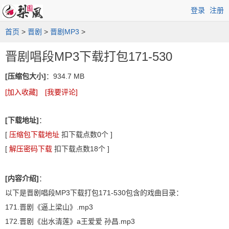
登录
注册
首页
>
晋剧
>
晋剧MP3
>
晋剧唱段MP3下载打包171-530
[压缩包大小]
：934.7 MB
[加入收藏]
[我要评论]
[下载地址]
：
[
压缩包下载地址
扣下载点数
0
个 ]
[
解压密码下载
扣下载点数
18
个 ]
[内容介绍]
：
以下是晋剧唱段MP3下载打包171-530包含的戏曲目录：
171.晋剧《逼上梁山》.mp3
172.晋剧《出水清莲》a王爱爱 孙昌.mp3