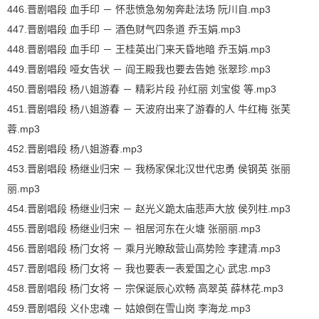
446.晋剧唱段 血手印 － 怀悲愤急匆匆奔赴法场 阮川自.mp3
447.晋剧唱段 血手印 － 酒色财气四条道 乔玉娟.mp3
448.晋剧唱段 血手印 － 王桂英出门来天昏地暗 乔玉娟.mp3
449.晋剧唱段 哑女告状 － 阎王殿我也要去告她 张翠珍.mp3
450.晋剧唱段 杨八姐游春 － 精彩片段 孙红丽 刘宝俊 等.mp3
451.晋剧唱段 杨八姐游春 － 天波府出来了游春的人 牛红梅 张芙
蓉.mp3
452.晋剧唱段 杨八姐游春.mp3
453.晋剧唱段 杨继业归宋 － 我杨家保北汉世代忠勇 侯钢英 张丽
丽.mp3
454.晋剧唱段 杨继业归宋 － 赵光义跪太庙悲声大放 侯列柱.mp3
455.晋剧唱段 杨继业归宋 － 祖居河东在火塘 张丽丽.mp3
456.晋剧唱段 杨门女将 － 乘月光瞭敌营山高势险 李建清.mp3
457.晋剧唱段 杨门女将 － 我也要表一表爱国之心 武忠.mp3
458.晋剧唱段 杨门女将 － 宗保诞辰心欢畅 高翠英 薛林花.mp3
459.晋剧唱段 义仆忠魂 － 姑娘倒在雪山岗 李海龙.mp3