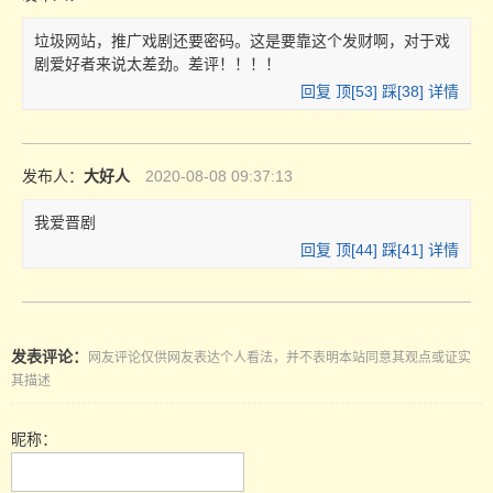
垃圾网站，推广戏剧还要密码。这是要靠这个发财啊，对于戏
剧爱好者来说太差劲。差评！！！！
回复
顶[
53
]
踩[
38
]
详情
发布人：
大好人
2020-08-08 09:37:13
我爱晋剧
回复
顶[
44
]
踩[
41
]
详情
发表评论：
网友评论仅供网友表达个人看法，并不表明本站同意其观点或证实
其描述
昵称：