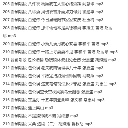
205.晋剧唱段 八件衣 杨廉我在大堂心绪烦躁 阎慧珍.mp3
206.晋剧唱段 八珍汤 风侵衣雪扑面如刀似剑 崔建华.mp3
207.晋剧唱段 白蛇传 今日里端阳节家家欢庆 杜玉梅.mp3
208.晋剧唱段 白蛇传 那许仙他本是高德和尚 李旭生 苗洁 赵丽
珍.mp3
209.晋剧唱段 白蛇传 小娇儿满月我心欢喜 李和平 苗洁.mp3
210.晋剧唱段 白蛇传 一路上寻妻妻不见 李和平 苗洁 赵丽珍.mp3
211.晋剧唱段 包公赔情 劝嫂娘休流泪免悲伤 张嘉盛 胡嫦娥.mp3
212.晋剧唱段 包公误 老夫我南衙理事几十年 张嘉盛.mp3
213.晋剧唱段 包公误 平敌寇扫狼烟班师回朝 马哓燕.mp3
214.晋剧唱段 包公误 这支笔勾销过多少罪犯 张嘉盛 刘惠兰.mp3
215.晋剧唱段 包公误望长空秋风紧乌云翻卷 张嘉盛.mp3
216.晋剧唱段 宝莲灯 十五年前登此峰 张文和 常惠卿.mp3
217.晋剧唱段 逼上梁山.mp3
218.晋剧唱段 不提挂帅我不恼 冯继忠.mp3
219.晋剧唱段 采桑 选段（二） 胡嫦娥 鲁秋胡.mp3