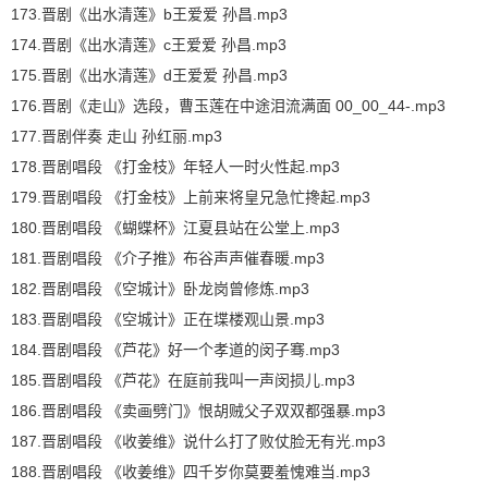
173.晋剧《出水清莲》b王爱爱 孙昌.mp3
174.晋剧《出水清莲》c王爱爱 孙昌.mp3
175.晋剧《出水清莲》d王爱爱 孙昌.mp3
176.晋剧《走山》选段，曹玉莲在中途泪流满面 00_00_44-.mp3
177.晋剧伴奏 走山 孙红丽.mp3
178.晋剧唱段 《打金枝》年轻人一时火性起.mp3
179.晋剧唱段 《打金枝》上前来将皇兄急忙搀起.mp3
180.晋剧唱段 《蝴蝶杯》江夏县站在公堂上.mp3
181.晋剧唱段 《介子推》布谷声声催春暖.mp3
182.晋剧唱段 《空城计》卧龙岗曾修炼.mp3
183.晋剧唱段 《空城计》正在堞楼观山景.mp3
184.晋剧唱段 《芦花》好一个孝道的闵子骞.mp3
185.晋剧唱段 《芦花》在庭前我叫一声闵损儿.mp3
186.晋剧唱段 《卖画劈门》恨胡贼父子双双都强暴.mp3
187.晋剧唱段 《收姜维》说什么打了败仗脸无有光.mp3
188.晋剧唱段 《收姜维》四千岁你莫要羞愧难当.mp3