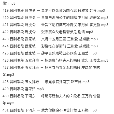
像).mp3
419.晋剧唱段 卧虎令 － 董少平以死谏为国心忠 段雅琴 韩伶.mp3
420.晋剧唱段 卧虎令 － 董宣与湖阳公主的对唱 李月仙 段雅琴.mp3
421.晋剧唱段 卧虎令 － 圣旨下助狼威气冲霄汉 李月仙 霍更新.mp3
422.晋剧唱段 卧虎令 － 张杰禀众父老县衙参见 谢涛.mp3
423.晋剧唱段 武家坡 － 八月十五月正圆 王和爱 胡嫦娥.mp3
424.晋剧唱段 武家坡 － 彩楼搭在御街前 王和爱 胡嫦娥.mp3
425.晋剧唱段 武家坡 － 薛平贵跨雕鞍归心似箭 王和爱.mp3
426.晋剧唱段 五女拜寿 － 杨继康与杨夫人的唱段 武忠 王俊太.mp3
427.晋剧唱段 五女拜寿 － 杨三春与邹金龙的唱段 左瑞琴 刘秀
琴.mp3
428.晋剧唱段 五女拜寿 － 愚兄求官到南京 赵吉祥.mp3
429.晋剧唱段 喜荣归.mp3
430.晋剧唱段 下河东 － 呼延寿廷和夫人的２段唱 王万梅 雷登
年.mp3
431.晋剧唱段 下河东 － 就为你糊涂不明信奸佞 王万梅.mp3