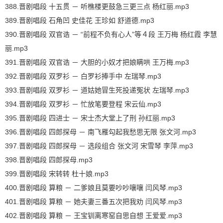
388.晋剧唱段 十五贯 － 听樵楼更鼓急三更三点 杨红丽.mp3
389.晋剧唱段 石角凹 史佳花 王珍如 舒道德.mp3
390.晋剧唱段 双官诰 － “前程不负有心人”等４段 王万梅 杨红霞 李慧
丽.mp3
391.晋剧唱段 双官诰 － 大胆的小奴才把娘瞒哄 王万梅.mp3
392.晋剧唱段 双罗衫 － 白罗衫捧手中 左瑞琴.mp3
393.晋剧唱段 双罗衫 － 道姑她冒生死投递冤状 左瑞琴.mp3
394.晋剧唱段 双罗衫 － 忙放笔要登程 宋云仙.mp3
395.晋剧唱段 四进士 － 宋士杰大堂上了刑 孙红丽.mp3
396.晋剧唱段 四郎探母 － 南飞雁勾起我愁思无限 张文河.mp3
397.晋剧唱段 四郎探母 － 选段组合 张文河 宋雪琴 李萍.mp3
398.晋剧唱段 四郎探母.mp3
399.晋剧唱段 宋转转 杜十娘.mp3
400.晋剧唱段 算粮 － 二爹娘且莫要吵吵嚷嚷 闫风琴.mp3
401.晋剧唱段 算粮 － 她夫妻三番五次把我劝 闫风琴.mp3
402.晋剧唱段 算粮 － 王宝钏离寒窑自思自想 王爱爱.mp3