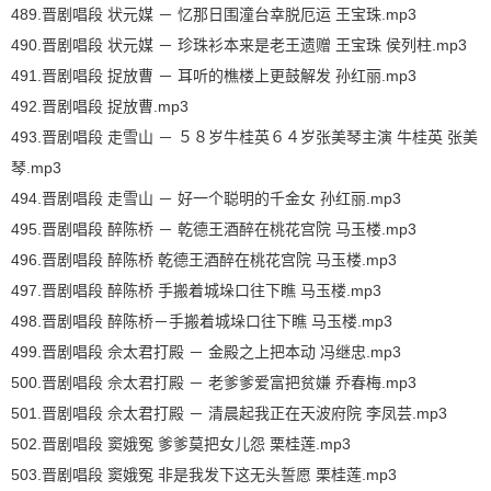
489.晋剧唱段 状元媒 － 忆那日围潼台幸脱厄运 王宝珠.mp3
490.晋剧唱段 状元媒 － 珍珠衫本来是老王遗赠 王宝珠 侯列柱.mp3
491.晋剧唱段 捉放曹 － 耳听的樵楼上更鼓解发 孙红丽.mp3
492.晋剧唱段 捉放曹.mp3
493.晋剧唱段 走雪山 － ５８岁牛桂英６４岁张美琴主演 牛桂英 张美
琴.mp3
494.晋剧唱段 走雪山 － 好一个聪明的千金女 孙红丽.mp3
495.晋剧唱段 醉陈桥 － 乾德王酒醉在桃花宫院 马玉楼.mp3
496.晋剧唱段 醉陈桥 乾德王酒醉在桃花宫院 马玉楼.mp3
497.晋剧唱段 醉陈桥 手搬着城垛口往下瞧 马玉楼.mp3
498.晋剧唱段 醉陈桥－手搬着城垛口往下瞧 马玉楼.mp3
499.晋剧唱段 佘太君打殿 － 金殿之上把本动 冯继忠.mp3
500.晋剧唱段 佘太君打殿 － 老爹爹爱富把贫嫌 乔春梅.mp3
501.晋剧唱段 佘太君打殿 － 清晨起我正在天波府院 李凤芸.mp3
502.晋剧唱段 窦娥冤 爹爹莫把女儿怨 栗桂莲.mp3
503.晋剧唱段 窦娥冤 非是我发下这无头誓愿 栗桂莲.mp3