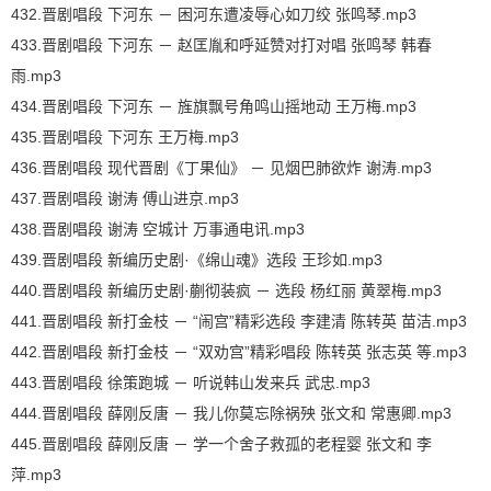
432.晋剧唱段 下河东 － 困河东遭凌辱心如刀绞 张鸣琴.mp3
433.晋剧唱段 下河东 － 赵匡胤和呼延赞对打对唱 张鸣琴 韩春
雨.mp3
434.晋剧唱段 下河东 － 旌旗飘号角鸣山摇地动 王万梅.mp3
435.晋剧唱段 下河东 王万梅.mp3
436.晋剧唱段 现代晋剧《丁果仙》 － 见烟巴肺欲炸 谢涛.mp3
437.晋剧唱段 谢涛 傅山进京.mp3
438.晋剧唱段 谢涛 空城计 万事通电讯.mp3
439.晋剧唱段 新编历史剧·《绵山魂》选段 王珍如.mp3
440.晋剧唱段 新编历史剧·蒯彻装疯 － 选段 杨红丽 黄翠梅.mp3
441.晋剧唱段 新打金枝 － “闹宫”精彩选段 李建清 陈转英 苗洁.mp3
442.晋剧唱段 新打金枝 － “双劝宫”精彩唱段 陈转英 张志英 等.mp3
443.晋剧唱段 徐策跑城 － 听说韩山发来兵 武忠.mp3
444.晋剧唱段 薛刚反唐 － 我儿你莫忘除祸殃 张文和 常惠卿.mp3
445.晋剧唱段 薛刚反唐 － 学一个舍子救孤的老程婴 张文和 李
萍.mp3