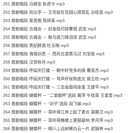
251.晋剧唱段 冯继忠 卧虎令.mp3
252.晋剧唱段 凤仪亭 － 王司徒在花园心烦意乱 白桂英.mp3
253.晋剧唱段 富贵图 陈转英.mp3
254.晋剧唱段 古城会 － 封金挂印辞曹相 武忠.mp3
255.晋剧唱段 古城会 － 勒马提刀珠泪流 武忠.mp3
256.晋剧唱段 贵妃醉酒 杜玉梅.mp3
257.晋剧唱段 海瑞训虎 － 西风古道策马过 刘宝俊.mp3
258.晋剧唱段 汉宫秋月.mp3
259.晋剧唱段 呼延庆打擂 － 朝中奸党多的很 曹英杰.mp3
260.晋剧唱段 呼延庆打擂 － 骂声奸佞狗庞文 侯立柱.mp3
261.晋剧唱段 呼延庆打擂 － 三击金鼓闯金銮 王建平.mp3
262.晋剧唱段 蝴蝶杯 － “二堂献杯”选段 冀萍 牛桂英 王爱爱.mp3
263.晋剧唱段 蝴蝶杯 － “训子”选段 阎飞瑜.mp3
264.晋剧唱段 蝴蝶杯 － 耳听得江岸上起了更点 裴静卫.mp3
265.晋剧唱段 蝴蝶杯 － 耳听得樵楼上更鼓敲响 李月萍.mp3
266.晋剧唱段 蝴蝶杯 － 晴川上远树稀白云一片 武娟林.mp3