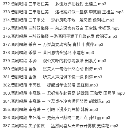
372.晋剧唱段 三审潘仁美 － 多谢万岁把我封 王桂兰.mp3
373.晋剧唱段 三审潘仁美 － 潘杨案好似一盘棋 李慧丽 王桂兰.mp3
374.晋剧唱段 三子争父 － 穿心风吹不散一腔怨愤 侯列柱.mp3
375.晋剧唱段 三醉双梅楼 － 勿忘深宫有双亲 王宝珠 侯钢英.mp3
376.晋剧唱段 三醉双梅楼 －游晋阳平添了几缕花发 侯钢英.mp3
377.晋剧唱段 杀宫 － 万岁莫要离宫院 肖桂叶 冀萍.mp3
378.晋剧唱段 杀惜 － 昔日恩情全抛尽 李建忠.mp3
379.晋剧唱段 杀驿 － 观公文吓的我惊魂飘渺 田素芳.mp3
380.晋剧唱段 舍饭 － 贫夫人一句话怦然心动 谢涛.mp3
381.晋剧唱段 舍饭 － 听夫人声泪俱下说一遍 谢涛.mp3
382.晋剧唱段 审郭槐 － 提起当年含悲泪 孟红梅.mp3
383.晋剧唱段 审寇珠 － 君妃赏花赴春宴 胡嫦娥 王和爱 田照明.mp3
384.晋剧唱段 审寇珠 － 李蕊贞在冷宫满怀悲愤 胡嫦娥.mp3
385.晋剧唱段 审寇珠 － 引殿下漫步九曲桥 韩伶.mp3
386.晋剧唱段 生死牌 － 更鼓声已敲响二更四点 孙红丽.mp3
387.晋剧唱段 失子惊疯 － 猛然间喜从天降云开雾散 史佳花.mp3