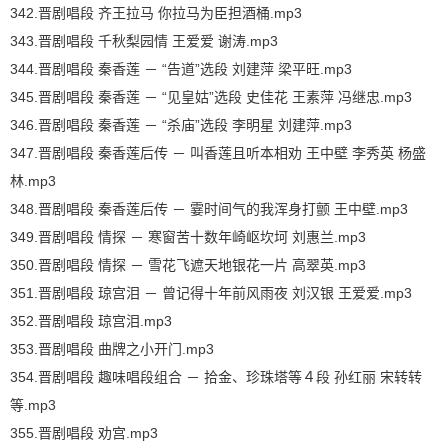
342.晋剧唱段 齐王拉马 你拉马为臣担酒桶.mp3
343.晋剧唱段 千秋梨园情 王爱爱 谢涛.mp3
344.晋剧唱段 秦香莲 － “告道”选段 刘建萍 梁平旺.mp3
345.晋剧唱段 秦香莲 － “见皇姑”选段 史佳花 王素萍 冯继忠.mp3
346.晋剧唱段 秦香莲 － “杀庙”选段 李明星 刘建萍.mp3
347.晋剧唱段 秦香莲后传 － 叫香莲且听本相劝 王中壁 李秀英 杨盛
林.mp3
348.晋剧唱段 秦香莲后传 － 霎时间气的我浑身打颤 王中壁.mp3
349.晋剧唱段 情探 － 寒窗苦十数年崎岖坎坷 刘惠兰.mp3
350.晋剧唱段 情探 － 雪花飞遮天地银花一片 高翠英.mp3
351.晋剧唱段 琼宫泪 － 曾记得十年前风雨夜 刘汉银 王爱爱.mp3
352.晋剧唱段 琼宫泪.mp3
353.晋剧唱段 曲牌之小开门.mp3
354.晋剧唱段 趣味唱段组合 － 拾金、珍珠塔等４段 孙红丽 宋转转
等.mp3
355.晋剧唱段 劝宫.mp3