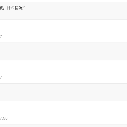
载，什么情况？
7
7
7:58