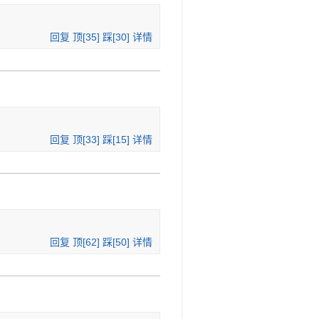
回复
顶[
35
]
踩[
30
]
详情
回复
顶[
33
]
踩[
15
]
详情
回复
顶[
62
]
踩[
50
]
详情