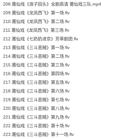
208.莆仙戏《浪子回头》全剧高清 莆仙戏三队.mp4
209.莆仙戏《龙凤西飞》第一场.flv
210.莆仙戏《龙凤西飞》第二场.flv
211.莆仙戏《龙凤西飞》第三场.flv
212.莆仙戏《七奶奶进京》芳草剧团.flv
213.莆仙戏《三斗恶贼》第一场.flv
214.莆仙戏《三斗恶贼》第二场.flv
215.莆仙戏《三斗恶贼》第三场.flv
216.莆仙戏《三斗恶贼》第四场.flv
217.莆仙戏《三斗恶贼》第五场.flv
218.莆仙戏《三斗恶贼》第六场.flv
219.莆仙戏《三斗恶贼》第七场.flv
220.莆仙戏《三斗恶贼》第八场.flv
221.莆仙戏《三斗恶贼》第九场.flv
222.莆仙戏《三斗恶贼》第十场.flv
223.莆仙戏《三斗恶贼》第十一场.flv