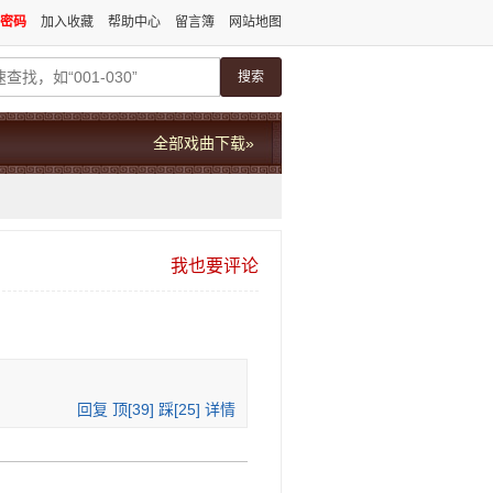
密码
加入收藏
帮助中心
留言簿
网站地图
搜索
全部戏曲下载»
我也要评论
回复
顶[
39
]
踩[
25
]
详情