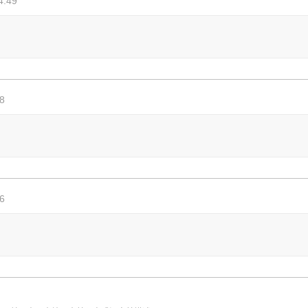
4:49
8
6