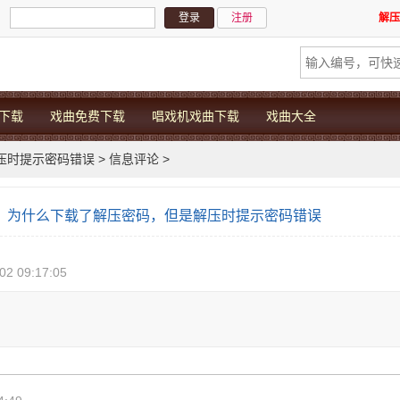
：
登录
注册
解压
3下载
戏曲免费下载
唱戏机戏曲下载
戏曲大全
时提示密码错误 > 信息评论 >
为什么下载了解压密码，但是解压时提示密码错误
02 09:17:05